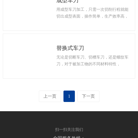
成型车刀
粗加工与精加工的优异效果。
用成型车刀加工，只需一次切削行程就能
切出成型表面，操作简单，生产效率高，
其成型表面的精度，主要取决于刀具切削
刃的制造精度。
SNSTC能够为客户提供高水准的成型切削
刀具，能在保证公差范围的前提下加工任
替换式车刀
意参数
组合
的圆弧、倒角、锥度、直线及
仿形刀刃。
无论是切断车刀、切槽车刀，还是螺纹车
与普通车刀相比，成型车刀具有以下优
刀，对于被加工物的不同材料特性，
势：加工精度稳定、生产效率高、刀具使
SNSTC都能结合客户的实际加工条件，有
用寿命长。
针对性地为客户设计适合的可替换式车
刀，有效避免因高温焊接而引起的刀片硬
度下降和产生裂纹等缺陷，提高刀具使用
上一页
1
下一页
寿命，且刀柄可多次重复使用，为客户提
高生产效率的同时，降低成本。
扫一扫关注我们