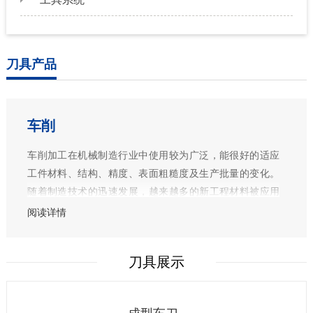
刀具产品
车削
车削加工在机械制造行业中使用较为广泛，能很好的适应
工件材料、结构、精度、表面粗糙度及生产批量的变化。
随着制造技术的迅速发展，越来越多的新工程材料被应用
在航天航空工业、核工业、电子工业等，这些材料一般具
阅读详情
有高强度、高硬度、高韧性、化学性质活泼等特性，加工
起来难度非常大，使得车削加工不断面临新的挑战。
刀具展示
SNSTC将根据客户的需求为所有金属材料的车削加工设计
经济的非标刀具加工方案。不管是车外圆、内孔、端面还
是槽加工，我们都能为您提供合适的车削刀具，帮您实现