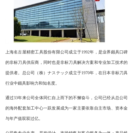
上海名古屋精密工具股份有限公司成立于1992年，是业界颇具口碑
的非标刀具供应商，同时也
是非标刀具解决方案和专业加工技术的
提供者。总公司（株）ナステック成立于1970年，在日本非标刀
具
行业中颇具影响力和知名度
。
通过33年来公司全体同仁自上而下的不懈奋斗，
公司已经从总公司
的海外配套加工中心一跃发展成为一家主要依靠自主市场、资本金
与年产值双双过亿。