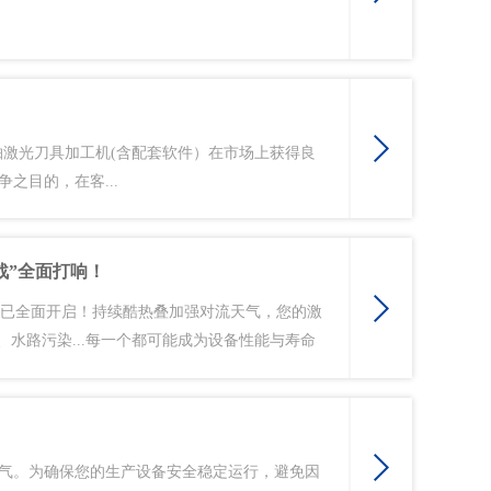
式五轴激光刀具加工机(含配套软件）在市场上获得良
之目的，在客...
战”全面打响！
式已全面开启！持续酷热叠加强对流天气，您的激
、水路污染...每一个都可能成为设备性能与寿命
气。为确保您的生产设备安全稳定运行，避免因