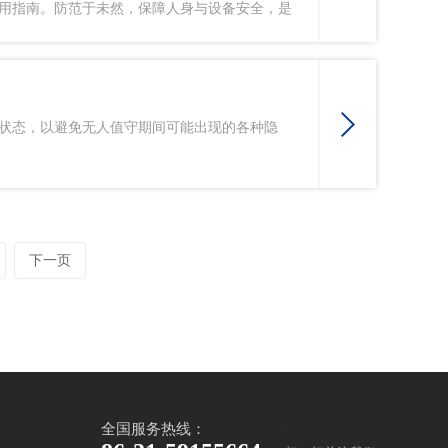
用指南。防范于未然，保障人身与设备安全，是
状态，以避免无人值守期间可能出现的各种隐
下一页
全国服务热线：