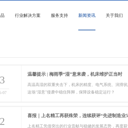
产品
行业解决方案
服务支持
新闻资讯
关于我们
温馨提示 | 梅雨季“湿”意来袭，机床维护正当时
3
高温高湿的双重夹击下，机床的精度、电气系统、润滑状
这场“湿意”侵袭中稳住阵脚，保障设备稳定运行？
6-07
喜报｜上名精工再获殊荣，连续获评“先进制造业5
2
上名精工凭借突出的行业贡献与稳健的发展态势，再度获评