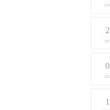
202
2
202
0
202
1