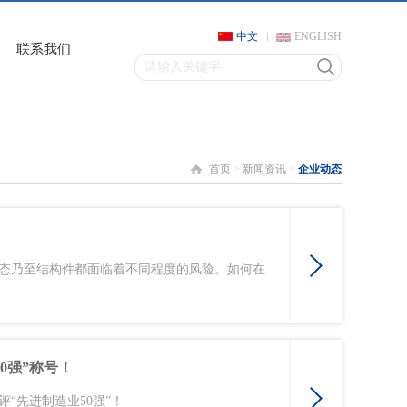
中文
ENGLISH
联系我们
首页
>
新闻资讯
>
企业动态
态乃至结构件都面临着不同程度的风险。如何在
0强”称号！
“先进制造业50强”！